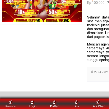
Rp 100.000
-
Selamat dat
slot menjanj
melebihi juta
dan menguntu
dimainkan. Li
dari pagcor, 
Mencari agen
terpercaya A
terpercaya y
secara langs
tunggu apalag
© 2024-2025 
Promosi
Login
Daftar
Link
Live Chat